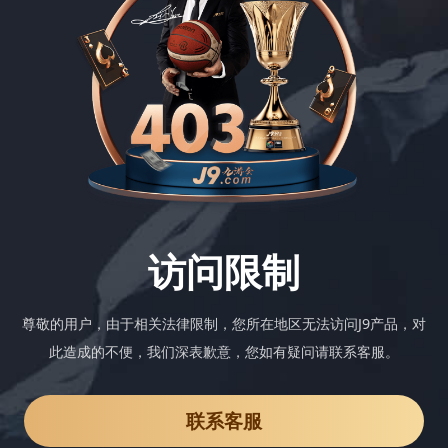
访问限制
尊敬的用户，由于相关法律限制，您所在地区无法访问J9产品，对
此造成的不便，我们深表歉意，您如有疑问请联系客服。
联系客服